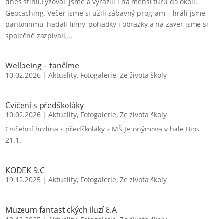
dnes stihli.Lyžovali jsme a vyrazili i na menší túru do okolí.
Geocaching. Večer jsme si užili zábavný program – hráli jsme
pantomimu, hádali filmy, pohádky i obrázky a na závěr jsme si
společně zazpívali,...
Wellbeing – tančíme
10.02.2026
|
Aktuality
,
Fotogalerie
,
Ze života školy
Cvičení s předškoláky
10.02.2026
|
Aktuality
,
Fotogalerie
,
Ze života školy
Cvičební hodina s předškoláky z MŠ Jeronýmova v hale Bios
21.1.
KODEK 9.C
19.12.2025
|
Aktuality
,
Fotogalerie
,
Ze života školy
Muzeum fantastických iluzí 8.A