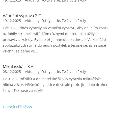
19.12.2025
|
Aktuality
,
Fotogalerie
,
Ze života školy
Vánoční výprava 2.C
19.12.2025
|
Aktuality
,
Fotogalerie
,
Ze života školy
Děti z 2.C dnes vyrazily na vánoční výpravu, aby na jejím konci
ozdobily stromek zvířátkům různými dobrotami a užily si
prskavky a koledy. Bylo to příjemné dopoledne :-). Velkou část
spolužáků zdravíme do jejich postýlek a těšíme se, až se zase
všichni sejdeme ve...
Mikulášská s 8.A
08.12.2025
|
Aktuality
,
Fotogalerie
,
Ze života školy
Do 1. a 2. ročníků a do mateřské školky vyrazila mikulášská
hlídka z 8. A. Hříšníků bylo sice dost, ale peklo jim dalo druhou
šanci. Tak zase za rok😈
« Starší Příspěvky