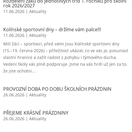
Rozdělení žáků do jednotlivých tříd 1. ročníku pro školní
rok 2026/2027
11.06.2026
|
Aktuality
Kolínské sportovní dny – držíme vám palce!!!
11.06.2026
|
Aktuality
Milí žáci – sportovci, před vámi jsou Kolínské sportovní dny
(15.–19. června 2026) – příležitost ukázat, co ve vás je, posunout
vlastní hranice a zažít radost z pohybu i týmového ducha.
Vedení školy vás plně podporuje. Jsme na vás hrdí už jen za to,
že jste ochotni...
PROVOZNÍ DOBA PO DOBU ŠKOLNÍCH PRÁZDNIN
26.06.2026
|
Aktuality
PŘEJEME KRÁSNÉ PRÁZDNINY
26.06.2026
|
Aktuality