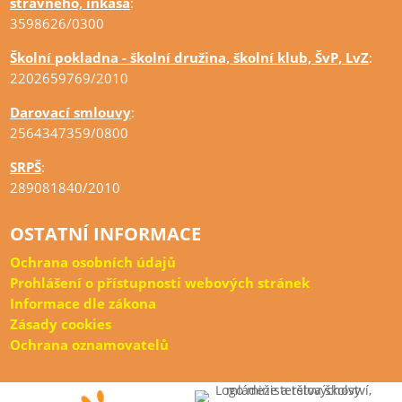
stravného, inkasa
:
3598626/0300
Školní pokladna - školní družina, školní klub, ŠvP, LvZ
:
2202659769/2010
Darovací smlouvy
:
2564347359/0800
SRPŠ
:
289081840/2010
OSTATNÍ INFORMACE
Ochrana osobních údajů
Prohlášení o přístupnosti webových stránek
Informace dle zákona
Zásady cookies
Ochrana oznamovatelů