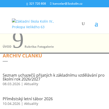
321 720 808
kancelar@3zskolin.cz
9
ÚVOD
Rubrika: Fotogalerie
ARCHÍV ČLÁNKŮ
Seznam uchazečů přijatých k základnímu vzdělávání pro
školní rok 2026/2027
08.03.2026
|
Aktuality
Příměstský letní tábor 2026
10.04.2026
|
Aktuality