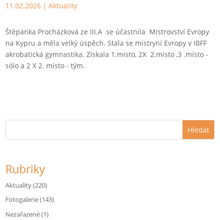
11.02.2026
|
Aktuality
Štěpánka Procházková ze III.A se účastnila Mistrovství Evropy
na Kypru a měla velký úspěch. Stala se mistryní Evropy v IBFF
akrobatická gymnastika. Získala 1.misto, 2X 2.misto ,3 .místo -
sólo a 2 X 2. místo - tým.
Hledat
Rubriky
Aktuality
(220)
Fotogalerie
(143)
Nezařazené
(1)