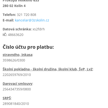
Prokopa Velikého 633
280 02 Kolín 4
Telefon:
321 720 808
E-mail:
kancelar@3zskolin.cz
Datová schránka:
xs2fdrh
IČ:
48663620
Číslo účtu pro platbu:
stravného, inkasa
:
3598626/0300
Školní pokladna - školní družina, školní klub, ŠvP, LvZ
:
2202659769/2010
Darovací smlouvy
:
2564347359/0800
SRPŠ
:
289081840/2010