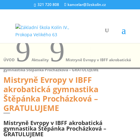
321 720 808
kancelar@3zskolin.cz
9
9
ÚVOD
Aktuality
Mistryně Evropy v IBFF akrobatická
gymnastika Štěpánka Procházková – GRATULUJEME
Mistryně Evropy v IBFF
akrobatická gymnastika
Štěpánka Procházková –
GRATULUJEME
Mistryně Evropy v IBFF akrobatická
gymnastika Štěpánka Procházková –
GRATULUJEME