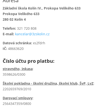
Adresa
Základní škola Kolín IV., Prokopa Velikého 633
Prokopa Velikého 633
280 02 Kolín 4
Telefon:
321 720 808
E-mail:
kancelar@3zskolin.cz
Datová schránka:
xs2fdrh
IČ:
48663620
Číslo účtu pro platbu:
stravného, inkasa
:
3598626/0300
Školní pokladna - školní družina, školní klub, ŠvP, LvZ
:
2202659769/2010
Darovací smlouvy
:
2564347359/0800