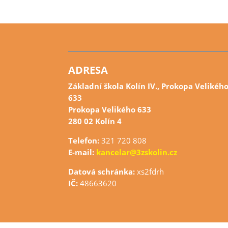
ADRESA
Základní škola Kolín IV., Prokopa Velikéh
633
Prokopa Velikého 633
280 02 Kolín 4
Telefon:
321 720 808
E-mail:
kancelar@3zskolin.cz
Datová schránka:
xs2fdrh
IČ:
48663620