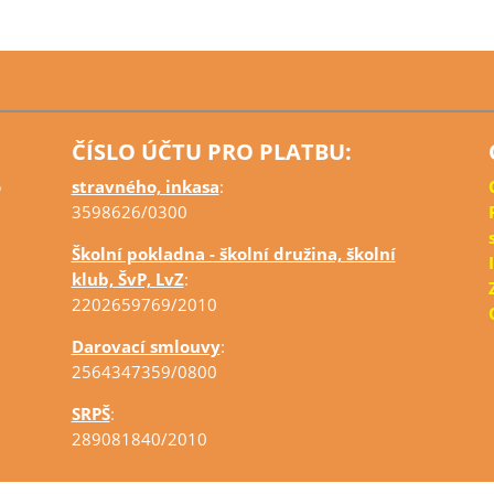
ČÍSLO ÚČTU PRO PLATBU:
o
stravného, inkasa
:
3598626/0300
Školní pokladna - školní družina, školní
klub, ŠvP, LvZ
:
2202659769/2010
Darovací smlouvy
:
2564347359/0800
SRPŠ
:
289081840/2010