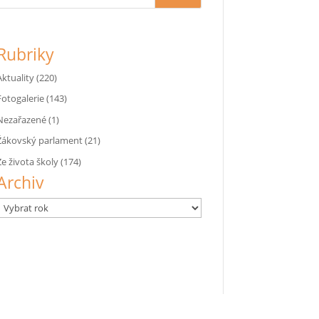
Rubriky
Aktuality
(220)
Fotogalerie
(143)
Nezařazené
(1)
Žákovský parlament
(21)
Ze života školy
(174)
Archiv
Archivy