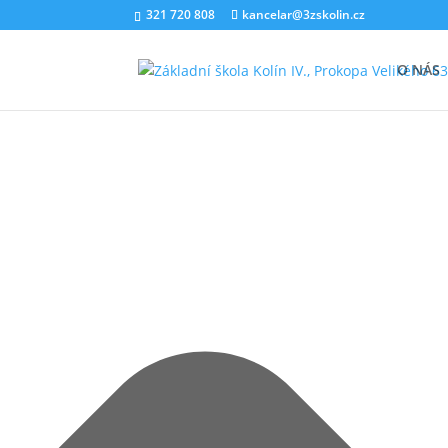
321 720 808
kancelar@3zskolin.cz
Spravovat Souhlas s cookies
O NÁS