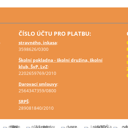
ČÍSLO ÚČTU PRO PLATBU:
o
stravného, inkasa
:
3598626/0300
Školní pokladna - školní družina, školní
klub, ŠvP, LvZ
:
2202659769/2010
Darovací smlouvy
:
2564347359/0800
SRPŠ
:
289081840/2010