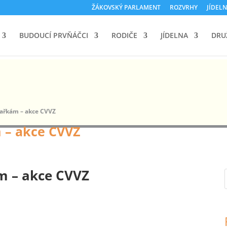
ŽÁKOVSKÝ PARLAMENT
ROZVRHY
JÍDELN
BUDOUCÍ PRVŇÁČCI
RODIČE
JÍDELNA
DRU
řkám – akce CVVZ
– akce CVVZ
 – akce CVVZ