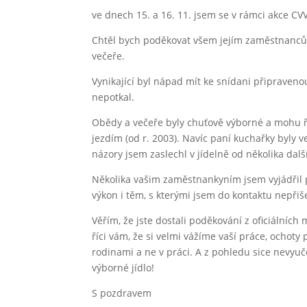
ve dnech 15. a 16. 11. jsem se v rámci akce CVV
Chtěl bych poděkovat všem jejím zaměstnancům,
večeře.
Vynikající byl nápad mít ke snídani připraveno
nepotkal.
Obědy a večeře byly chuťově výborné a mohu říc
jezdím (od r. 2003). Navíc paní kuchařky byly 
názory jsem zaslechl v jídelně od několika dalš
Několika vašim zaměstnankyním jsem vyjádřil po
výkon i těm, s kterými jsem do kontaktu nepřiše
Věřím, že jste dostali poděkování z oficiálních 
říci vám, že si velmi vážíme vaší práce, ochoty p
rodinami a ne v práci. A z pohledu sice nevyu
výborné jídlo!
S pozdravem