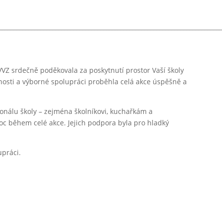
__________________________________________________________________________
Z srdečně poděkovala za poskytnutí prostor Vaší školy
ícnosti a výborné spolupráci proběhla celá akce úspěšně a
onálu školy – zejména školníkovi, kuchařkám a
moc během celé akce. Jejich podpora byla pro hladký
upráci.