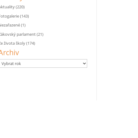
Aktuality
(220)
Fotogalerie
(143)
Nezařazené
(1)
Žákovský parlament
(21)
Ze života školy
(174)
Archiv
Archivy