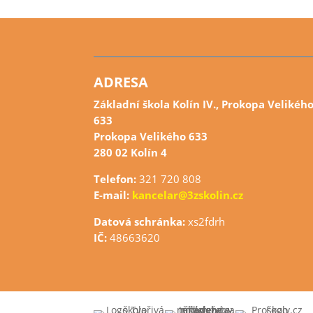
ADRESA
Základní škola Kolín IV., Prokopa Velikéh
633
Prokopa Velikého 633
280 02 Kolín 4
Telefon:
321 720 808
E-mail:
kancelar@3zskolin.cz
Datová schránka:
xs2fdrh
IČ:
48663620