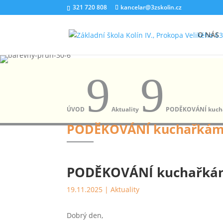
321 720 808
kancelar@3zskolin.cz
O NÁS
9
9
ÚVOD
Aktuality
PODĚKOVÁNÍ kucha
PODĚKOVÁNÍ kuchařkám 
PODĚKOVÁNÍ kuchařkám
19.11.2025
|
Aktuality
Dobrý den,