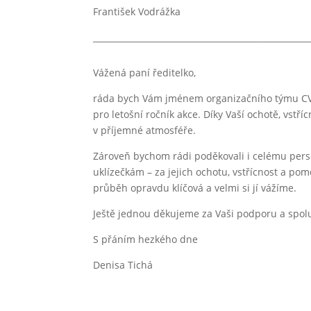
František Vodrážka
____________________________________________________
Vážená paní ředitelko,
ráda bych Vám jménem organizačního týmu CVV
pro letošní ročník akce. Díky Vaší ochotě, vstř
v příjemné atmosféře.
Zároveň bychom rádi poděkovali i celému pers
uklízečkám – za jejich ochotu, vstřícnost a po
průběh opravdu klíčová a velmi si jí vážíme.
Ještě jednou děkujeme za Vaši podporu a spol
S přáním hezkého dne
Denisa Tichá