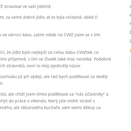
Z stravoval ve vaší jídelně.
 za velmi dobré jídlo, ať to byla snídaně, oběd či
u ve várnici kávu, zatím nikde na CVVZ jsem se s tím
i, že jídlo bylo nejlepší za celou dobu CVVZtek, co
velmi příjemné, s tím se člověk také moc nesetká. Podobné
ích strávníků, není to můj ojedinělý názor.
chvalu již při výdeji, ale rád bych poděkoval za skvělý
l.
míst, ale chtěl jsem tímto poděkovat za "nás účastníky" a
řijít do práce o víkendu, který jste mohli strávit s
čeného, ale táborového kuchaře, vám velmi děkuji za