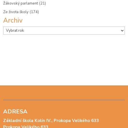
Žákovský parlament
(21)
Ze života školy
(174)
Archiv
Archivy
ADRESA
Základní škola Kolín IV., Prokopa Velikého 633
Prokopa Velikého 633