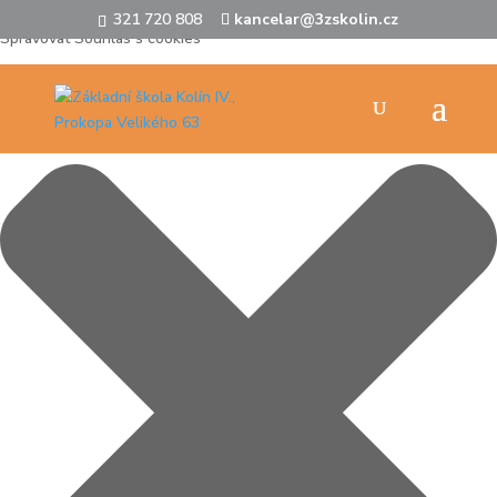
321 720 808
kancelar@3zskolin.cz
Spravovat Souhlas s cookies