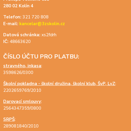
280 02 Kolín 4
Telefon:
321 720 808
E-mail:
kancelar@3zskolin.cz
Datová schránka:
xs2fdrh
IČ:
48663620
ČÍSLO ÚČTU PRO PLATBU:
stravného, inkasa
:
3598626/0300
Školní pokladna - školní družina, školní klub, ŠvP, LvZ
:
2202659769/2010
Darovací smlouvy
:
2564347359/0800
SRPŠ
:
289081840/2010