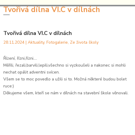
Tvořivá dílna VI.C v dílnách
Tvořivá dílna VI.C v dílnách
28.11.2024
|
Aktuality
,
Fotogalerie
,
Ze života školy
Řízení, řízni,řízni....
Měřili, řezali,barvili,lepili,všechno si vyzkoušeli a nakonec si mohli
nechat opálit adventni svícen.
Všem se to moc povedlo a užili si to. Možná některé budou bolet
ruce:)
Děkujeme všem, kteří se nám v dílnách na stavební škole věnovali.