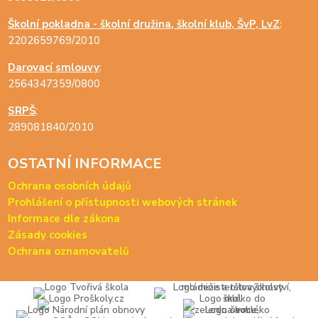
Školní pokladna - školní družina, školní klub, ŠvP, LvZ
:
2202659769/2010
Darovací smlouvy
:
2564347359/0800
SRPŠ
:
289081840/2010
OSTATNÍ INFORMACE
Ochrana osobních údajů
Prohlášení o přístupnosti webových stránek
Informace dle zákona
Zásady cookies
Ochrana oznamovatelů